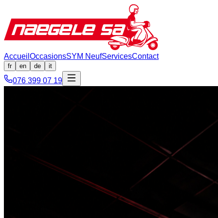
Accueil
Occasions
SYM Neuf
Services
Contact
fr
en
de
it
076 399 07 19